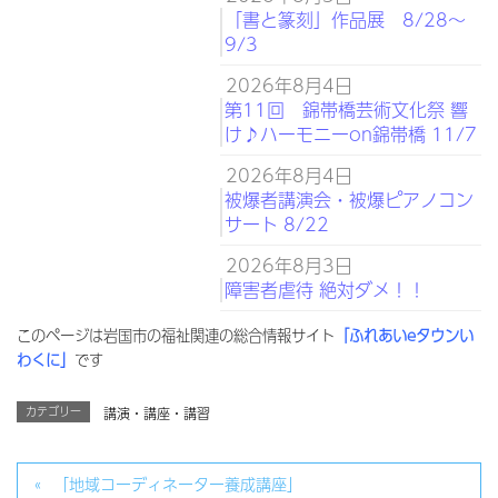
「書と篆刻」作品展 8/28～
9/3
2026年8月4日
第11回 錦帯橋芸術文化祭 響
け♪ハーモニーon錦帯橋 11/7
2026年8月4日
被爆者講演会・被爆ピアノコン
サート 8/22
2026年8月3日
障害者虐待 絶対ダメ！！
このページは岩国市の福祉関連の総合情報サイト
「ふれあいeタウンい
わくに」
です
カテゴリー
講演・講座・講習
「地域コーディネーター養成講座」