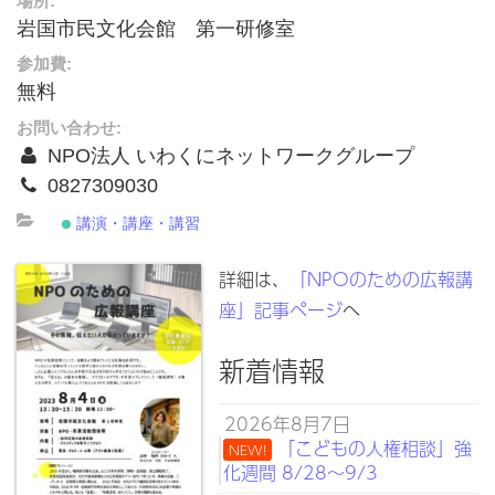
場所:
岩国市民文化会館 第一研修室
参加費:
無料
お問い合わせ:
NPO法人 いわくにネットワークグループ
0827309030
講演・講座・講習
詳細は、
「NPOのための広報講
座」記事ページ
へ
新着情報
2026年8月7日
「こどもの人権相談」強
NEW!
化週間 8/28～9/3