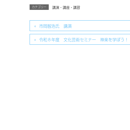
カテゴリー
講演・講座・講習
市岡智浩氏 講演
令和８年度 文化芸術セミナー 神楽を学ぼう！