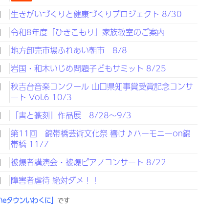
日
生きがいづくりと健康づくりプロジェクト 8/30
日
令和8年度「ひきこもり」家族教室のご案内
日
地方卸売市場ふれあい朝市 8/8
日
岩国・和木いじめ問題子どもサミット 8/25
日
秋吉台音楽コンクール 山口県知事賞受賞記念コンサ
ート Vol.6 10/3
日
「書と篆刻」作品展 8/28～9/3
日
第11回 錦帯橋芸術文化祭 響け♪ハーモニーon錦
帯橋 11/7
日
被爆者講演会・被爆ピアノコンサート 8/22
日
障害者虐待 絶対ダメ！！
いeタウンいわくに」
です