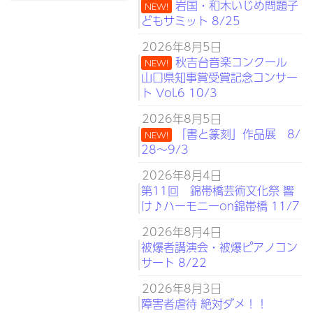
岩国・和木いじめ問題子
NEW!
どもサミット 8/25
2026年8月5日
秋吉台音楽コンクール
NEW!
山口県知事賞受賞記念コンサー
ト Vol.6 10/3
2026年8月5日
「書と篆刻」作品展 8/
NEW!
28～9/3
2026年8月4日
第11回 錦帯橋芸術文化祭 響
け♪ハーモニーon錦帯橋 11/7
2026年8月4日
被爆者講演会・被爆ピアノコン
サート 8/22
2026年8月3日
障害者虐待 絶対ダメ！！