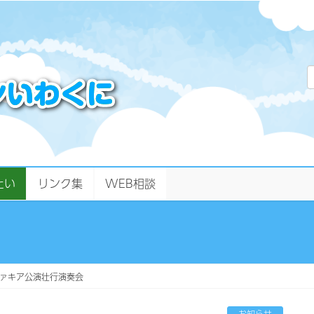
たい
リンク集
WEB相談
ァキア公演壮行演奏会
お知らせ