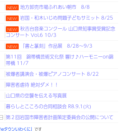
日
地方卸売市場ふれあい朝市 8/8
NEW!
日
岩国・和木いじめ問題子どもサミット 8/25
NEW!
日
秋吉台音楽コンクール 山口県知事賞受賞記念
NEW!
コンサート Vol.6 10/3
日
「書と篆刻」作品展 8/28～9/3
NEW!
日
第11回 錦帯橋芸術文化祭 響け♪ハーモニーon錦
帯橋 11/7
日
被爆者講演会・被爆ピアノコンサート 8/22
日
障害者虐待 絶対ダメ！！
日
山口県の空襲を伝える写真展
日
暮らしとこころの合同相談会 R8.9.1(火)
日
第２回岩国市障害者計画策定委員会の公開について
いeタウンいわくに」
です