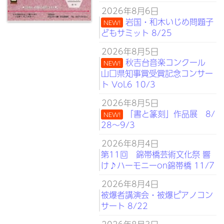
2026年8月6日
岩国・和木いじめ問題子
NEW!
どもサミット 8/25
2026年8月5日
秋吉台音楽コンクール
NEW!
山口県知事賞受賞記念コンサー
ト Vol.6 10/3
2026年8月5日
「書と篆刻」作品展 8/
NEW!
28～9/3
2026年8月4日
第11回 錦帯橋芸術文化祭 響
け♪ハーモニーon錦帯橋 11/7
2026年8月4日
被爆者講演会・被爆ピアノコン
サート 8/22