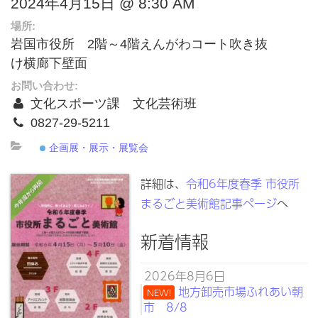
2024年4月15日 @ 8:30 AM
場所:
岩国市役所 2階～4階えんがわコート吹き抜
け横廊下壁面
お問い合わせ:
文化スポーツ課 文化芸術班
0827-29-5211
企画展・展示・展覧会
詳細は、
令和6年度春季 市役所
まるごと美術館記事ページ
へ
新着情報
2026年8月6日
地方卸売市場ふれあい朝
NEW!
市 8/8