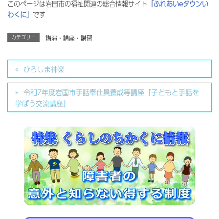
このページは岩国市の福祉関連の総合情報サイト
「ふれあいeタウンい
わくに」
です
カテゴリー
講演・講座・講習
ひろしま神楽
令和7年度岩国市手話奉仕員養成等講座「子どもと手話を
学ぼう交流講座」