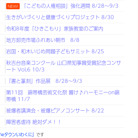
日
「こどもの人権相談」強化週間 8/28～9/3
NEW!
日
生きがいづくりと健康づくりプロジェクト 8/30
日
令和8年度「ひきこもり」家族教室のご案内
日
地方卸売市場ふれあい朝市 8/8
日
岩国・和木いじめ問題子どもサミット 8/25
日
秋吉台音楽コンクール 山口県知事賞受賞記念コンサ
ート Vol.6 10/3
日
「書と篆刻」作品展 8/28～9/3
日
第11回 錦帯橋芸術文化祭 響け♪ハーモニーon錦
帯橋 11/7
日
被爆者講演会・被爆ピアノコンサート 8/22
日
障害者虐待 絶対ダメ！！
いeタウンいわくに」
です