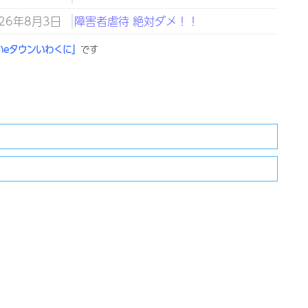
026年8月3日
障害者虐待 絶対ダメ！！
いeタウンいわくに」
です