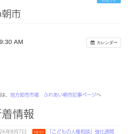
い朝市
:30 AM
カレンダー
細は、
地方卸売市場 ふれあい朝市記事ページ
へ
新着情報
026年8月7日
「こどもの人権相談」強化週間
NEW!