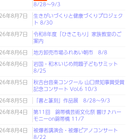
8/28～9/3
026年8月7日
生きがいづくりと健康づくりプロジェク
ト 8/30
026年8月7日
令和8年度「ひきこもり」家族教室のご
案内
026年8月6日
地方卸売市場ふれあい朝市 8/8
026年8月6日
岩国・和木いじめ問題子どもサミット
8/25
026年8月5日
秋吉台音楽コンクール 山口県知事賞受賞
記念コンサート Vol.6 10/3
026年8月5日
「書と篆刻」作品展 8/28～9/3
026年8月4日
第11回 錦帯橋芸術文化祭 響け♪ハー
モニーon錦帯橋 11/7
026年8月4日
被爆者講演会・被爆ピアノコンサート
8/22