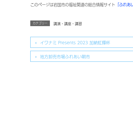
このページは岩国市の福祉関連の総合情報サイト
「ふれあ
カテゴリー
講演・講座・講習
イワナミ Presents 2023 加納虹輝杯
地方卸売市場ふれあい朝市