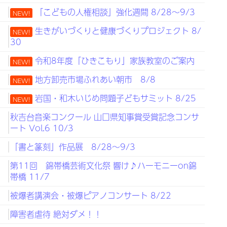
日
「こどもの人権相談」強化週間 8/28～9/3
NEW!
日
生きがいづくりと健康づくりプロジェクト 8/
NEW!
30
日
令和8年度「ひきこもり」家族教室のご案内
NEW!
日
地方卸売市場ふれあい朝市 8/8
NEW!
日
岩国・和木いじめ問題子どもサミット 8/25
NEW!
日
秋吉台音楽コンクール 山口県知事賞受賞記念コンサ
ート Vol.6 10/3
日
「書と篆刻」作品展 8/28～9/3
日
第11回 錦帯橋芸術文化祭 響け♪ハーモニーon錦
帯橋 11/7
日
被爆者講演会・被爆ピアノコンサート 8/22
日
障害者虐待 絶対ダメ！！