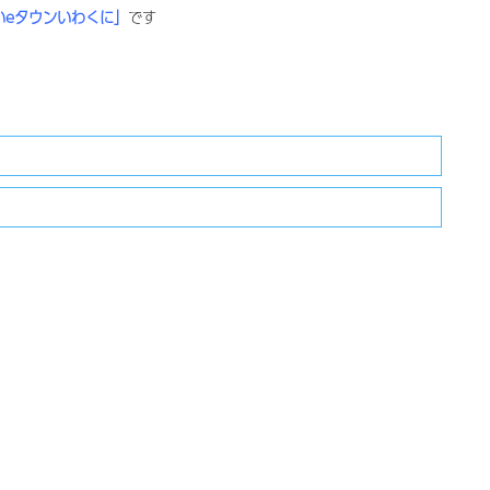
いeタウンいわくに」
です