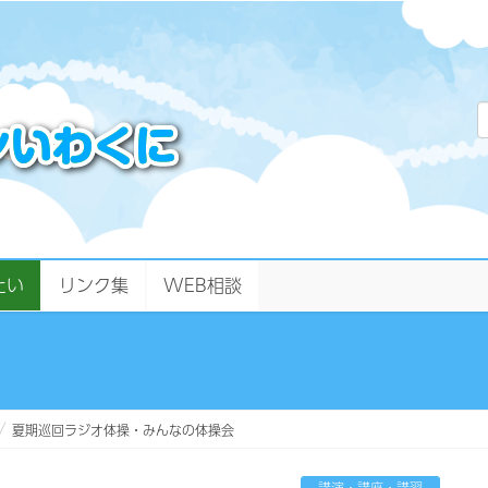
たい
リンク集
WEB相談
夏期巡回ラジオ体操・みんなの体操会
講演・講座・講習