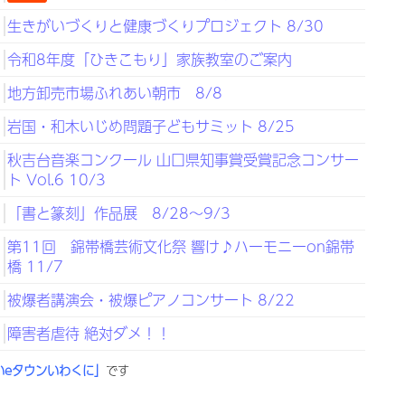
生きがいづくりと健康づくりプロジェクト 8/30
令和8年度「ひきこもり」家族教室のご案内
地方卸売市場ふれあい朝市 8/8
岩国・和木いじめ問題子どもサミット 8/25
秋吉台音楽コンクール 山口県知事賞受賞記念コンサー
ト Vol.6 10/3
「書と篆刻」作品展 8/28～9/3
第11回 錦帯橋芸術文化祭 響け♪ハーモニーon錦帯
橋 11/7
被爆者講演会・被爆ピアノコンサート 8/22
障害者虐待 絶対ダメ！！
いeタウンいわくに」
です