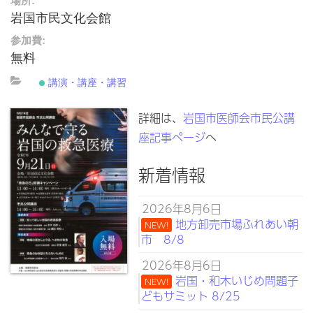
場所:
岩国市民文化会館
参加費:
無料
講演・講座・講習
詳細は、
岩国市医師会市民公講
座記事ページ
へ
新着情報
2026年8月6日
地方卸売市場ふれあい朝
NEW!
市 8/8
2026年8月6日
岩国・和木いじめ問題子
NEW!
どもサミット 8/25