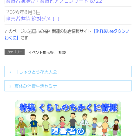
被爆者講演会・被爆ピアノコンサート 8/22
2026年8月3日
障害者虐待 絶対ダメ！！
このページは岩国市の福祉関連の総合情報サイト
「ふれあいeタウンい
わくに」
です
カテゴリー
イベント掲示板
、
相談
「しゅうとう花火大会」
夏休み消費生活セミナー