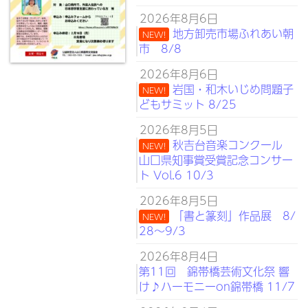
2026年8月6日
地方卸売市場ふれあい朝
NEW!
市 8/8
2026年8月6日
岩国・和木いじめ問題子
NEW!
どもサミット 8/25
2026年8月5日
秋吉台音楽コンクール
NEW!
山口県知事賞受賞記念コンサー
ト Vol.6 10/3
2026年8月5日
「書と篆刻」作品展 8/
NEW!
28～9/3
2026年8月4日
第11回 錦帯橋芸術文化祭 響
け♪ハーモニーon錦帯橋 11/7