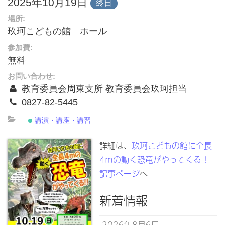
2025年10月19日
終日
場所:
玖珂こどもの館 ホール
参加費:
無料
お問い合わせ:
教育委員会周東支所 教育委員会玖珂担当
0827-82-5445
講演・講座・講習
詳細は、
玖珂こどもの館に全長
4ｍの動く恐竜がやってくる！
記事ページ
へ
新着情報
2026年8月6日