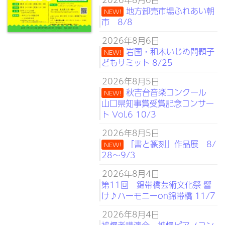
地方卸売市場ふれあい朝
NEW!
市 8/8
2026年8月6日
岩国・和木いじめ問題子
NEW!
どもサミット 8/25
2026年8月5日
秋吉台音楽コンクール
NEW!
山口県知事賞受賞記念コンサー
ト Vol.6 10/3
2026年8月5日
「書と篆刻」作品展 8/
NEW!
28～9/3
2026年8月4日
第11回 錦帯橋芸術文化祭 響
け♪ハーモニーon錦帯橋 11/7
2026年8月4日