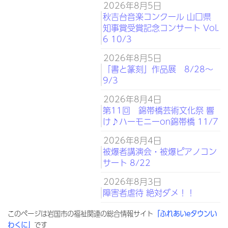
2026年8月5日
秋吉台音楽コンクール 山口県
知事賞受賞記念コンサート Vol.
6 10/3
2026年8月5日
「書と篆刻」作品展 8/28～
9/3
2026年8月4日
第11回 錦帯橋芸術文化祭 響
け♪ハーモニーon錦帯橋 11/7
2026年8月4日
被爆者講演会・被爆ピアノコン
サート 8/22
2026年8月3日
障害者虐待 絶対ダメ！！
このページは岩国市の福祉関連の総合情報サイト
「ふれあいeタウンい
わくに」
です