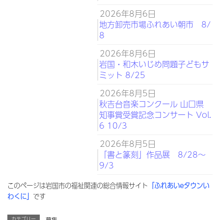
2026年8月6日
地方卸売市場ふれあい朝市 8/
8
2026年8月6日
岩国・和木いじめ問題子どもサ
ミット 8/25
2026年8月5日
秋吉台音楽コンクール 山口県
知事賞受賞記念コンサート Vol.
6 10/3
2026年8月5日
「書と篆刻」作品展 8/28～
9/3
このページは岩国市の福祉関連の総合情報サイト
「ふれあいeタウンい
わくに」
です
カテゴリー
募集