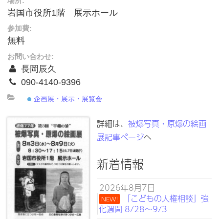
場所:
岩国市役所1階 展示ホール
参加費:
無料
お問い合わせ:
長岡辰久
090-4140-9396
企画展・展示・展覧会
詳細は、
被爆写真・原爆の絵画
展記事ページ
へ
新着情報
2026年8月7日
「こどもの人権相談」強
NEW!
化週間 8/28～9/3