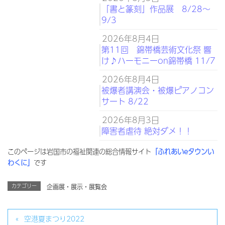
「書と篆刻」作品展 8/28～
9/3
2026年8月4日
第11回 錦帯橋芸術文化祭 響
け♪ハーモニーon錦帯橋 11/7
2026年8月4日
被爆者講演会・被爆ピアノコン
サート 8/22
2026年8月3日
障害者虐待 絶対ダメ！！
このページは岩国市の福祉関連の総合情報サイト
「ふれあいeタウンい
わくに」
です
カテゴリー
企画展・展示・展覧会
空港夏まつり2022