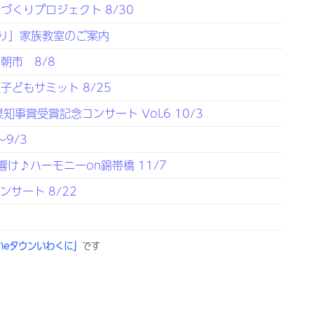
くりプロジェクト 8/30
り」家族教室のご案内
朝市 8/8
どもサミット 8/25
事賞受賞記念コンサート Vol.6 10/3
9/3
響け♪ハーモニーon錦帯橋 11/7
サート 8/22
いeタウンいわくに」
です