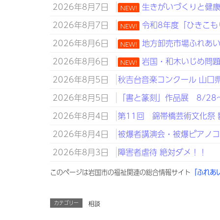
2026年8月7日
生きがいづくりと健康づ
NEW!
2026年8月7日
令和8年度「ひきこも
NEW!
2026年8月6日
地方卸売市場ふれあい
NEW!
2026年8月6日
岩国・和木いじめ問題子
NEW!
2026年8月5日
秋吉台音楽コンクール 山口県知
2026年8月5日
「書と篆刻」作品展 8/28～
2026年8月4日
第11回 錦帯橋芸術文化祭 
2026年8月4日
被爆者講演会・被爆ピアノコン
2026年8月3日
障害者虐待 絶対ダメ！！
このページは岩国市の福祉関連の総合情報サイト
「ふれあ
カテゴリー
相談