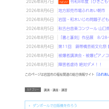
2026年8月7日
令和8年度「ひきこも
NEW!
2026年8月6日
地方卸売市場ふれあい朝市 
2026年8月6日
岩国・和木いじめ問題子どもサ
2026年8月5日
秋吉台音楽コンクール 山口県知
2026年8月5日
「書と篆刻」作品展 8/28～
2026年8月4日
第11回 錦帯橋芸術文化祭 
2026年8月4日
被爆者講演会・被爆ピアノコン
2026年8月3日
障害者虐待 絶対ダメ！！
このページは岩国市の福祉関連の総合情報サイト
「ふれあ
カテゴリー
講演・講座・講習
ダンボールで自販機を作ろう