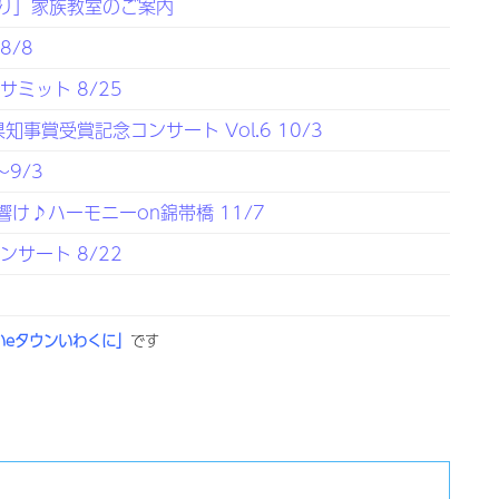
り」家族教室のご案内
8/8
ミット 8/25
事賞受賞記念コンサート Vol.6 10/3
9/3
響け♪ハーモニーon錦帯橋 11/7
サート 8/22
いeタウンいわくに」
です