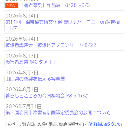
「書と篆刻」作品展 8/28～9/3
NEW!
2026年8月4日
第11回 錦帯橋芸術文化祭 響け♪ハーモニーon錦帯橋
11/7
2026年8月4日
被爆者講演会・被爆ピアノコンサート 8/22
2026年8月3日
障害者虐待 絶対ダメ！！
2026年8月3日
山口県の空襲を伝える写真展
2026年8月1日
暮らしとこころの合同相談会 R8.9.1(火)
2026年7月31日
第２回岩国市障害者計画策定委員会の公開について
このページは岩国市の福祉関連の総合情報サイト
「ふれあいeタウンい