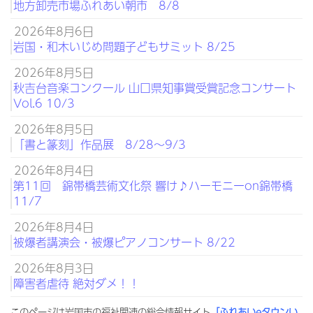
地方卸売市場ふれあい朝市 8/8
2026年8月6日
岩国・和木いじめ問題子どもサミット 8/25
2026年8月5日
秋吉台音楽コンクール 山口県知事賞受賞記念コンサート
Vol.6 10/3
2026年8月5日
「書と篆刻」作品展 8/28～9/3
2026年8月4日
第11回 錦帯橋芸術文化祭 響け♪ハーモニーon錦帯橋
11/7
2026年8月4日
被爆者講演会・被爆ピアノコンサート 8/22
2026年8月3日
障害者虐待 絶対ダメ！！
このページは岩国市の福祉関連の総合情報サイト
「ふれあいeタウンい