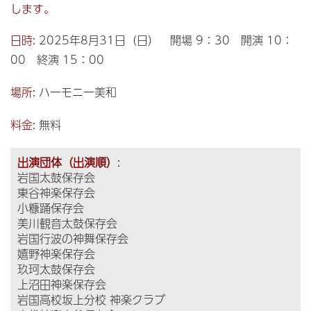
します。
日時
: 2025年8月31日（日） 開場 9：30 開演 10：
00 終演 15：00
場所
: ハーモニー美和
料金
: 無料
出演団体（出演順）
:
岩国太鼓保存会
東谷神楽保存会
小糠踊保存会
美川観音太鼓保存会
岩国行波の神舞保存会
嬉野神楽保存会
玖珂太鼓保存会
上沼田神楽保存会
岩国高校坂上分校 神楽クラブ