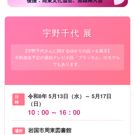
宇野千代 展
【宇野千代さんに関するゆかりの品々を展示】
今秋放送予定の連続テレビ小説「ブラッサム」のモデル
でもあります。
令和8年 5月13日（水）～ 5月17日
日
時
（日）
10：00 ～ 16：00
岩国市周東図書館
場所