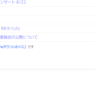
サート 8/22
展
.9.1(火)
定委員会の公開について
いeタウンいわくに」
です