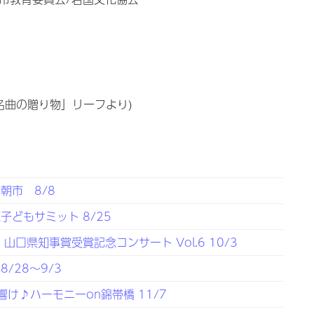
名曲の贈り物」リーフより)
朝市 8/8
どもサミット 8/25
口県知事賞受賞記念コンサート Vol.6 10/3
/28～9/3
響け♪ハーモニーon錦帯橋 11/7