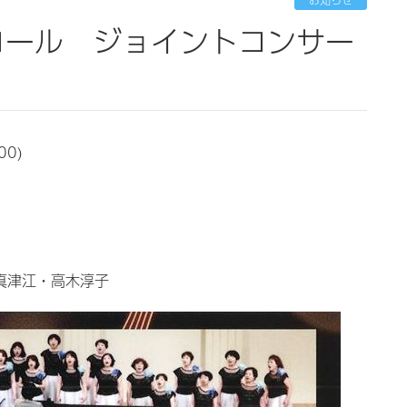
00)
真津江・高木淳子