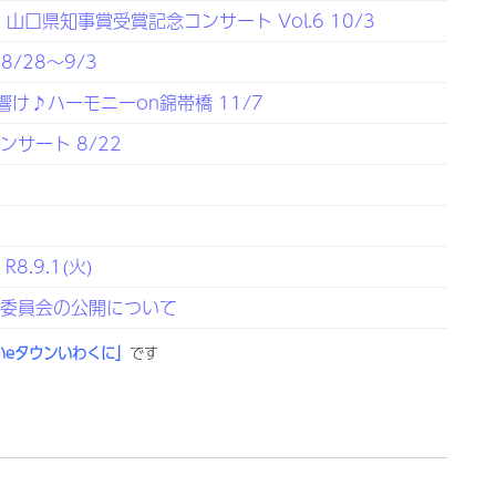
口県知事賞受賞記念コンサート Vol.6 10/3
/28～9/3
響け♪ハーモニーon錦帯橋 11/7
サート 8/22
展
.9.1(火)
定委員会の公開について
いeタウンいわくに」
です