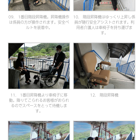
09. 1番目階段昇降機。昇降機操作
10. 階段昇降機はゆっくり上昇し係
は係員の方が操作されます。安全ベ
員が随行安全アシストされます。利
ルトを装着中。
用者介護人は車椅子を持ち運びま
す。
11. 1番目昇降機より車椅子に移
12. 階段昇降機
動。降りてこられるお客様がおられ
るのでスペースをとって待機しま
す。