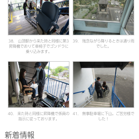
38. 山頂駅から来た時と同様に第3
39. 残念ながら降りるときは通り雨
昇降機でおりて車椅子でゴンドラに
でした。
乗り込みます。
40. 来た時と同様に昇降機で係員の
41. 無事駐車場に下山。ご苦労様で
指示に従っております。
した！
新着情報