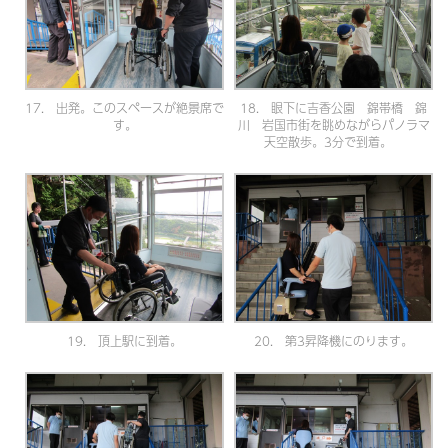
17. 出発。このスペースが絶景席で
18. 眼下に吉香公園 錦帯橋 錦
す。
川 岩国市街を眺めながらパノラマ
天空散歩。3分で到着。
19. 頂上駅に到着。
20. 第3昇降機にのります。