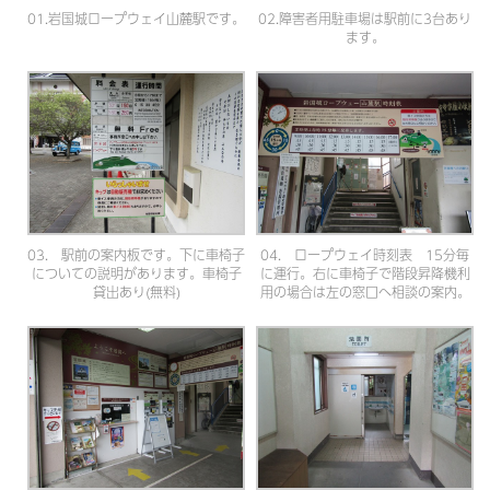
01.岩国城ロープウェイ山麓駅です。
02.障害者用駐車場は駅前に3台あり
ます。
03. 駅前の案内板です。下に車椅子
04. ロープウェイ時刻表 15分毎
についての説明があります。車椅子
に運行。右に車椅子で階段昇降機利
貸出あり(無料)
用の場合は左の窓口へ相談の案内。