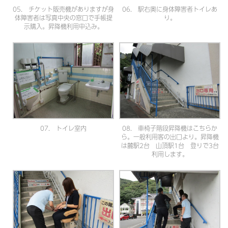
05. チケット販売機がありますが身
06. 駅右奥に身体障害者トイレあ
体障害者は写真中央の窓口で手帳提
り。
示購入。昇降機利用申込み。
07. トイレ室内
08. 車椅子階段昇降機はこちらか
ら。一般利用客の出口より。昇降機
は麓駅2台 山頂駅1台 登りで3台
利用します。