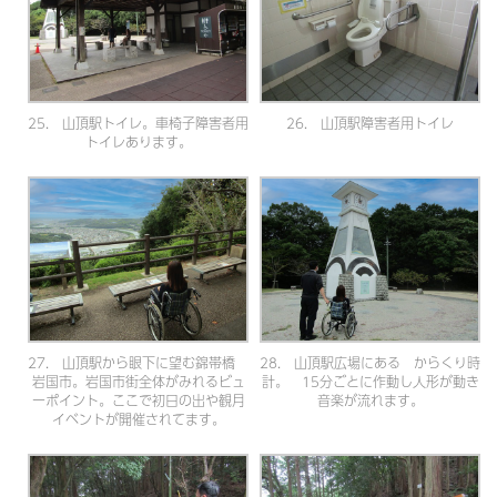
25. 山頂駅トイレ。車椅子障害者用
26. 山頂駅障害者用トイレ
トイレあります。
27. 山頂駅から眼下に望む錦帯橋
28. 山頂駅広場にある からくり時
岩国市。岩国市街全体がみれるビュ
計。 15分ごとに作動し人形が動き
ーポイント。ここで初日の出や観月
音楽が流れます。
イベントが開催されてます。