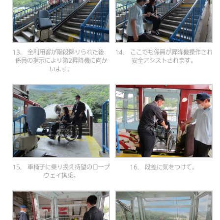
13. 全利用客が階段降りられた後
14. ここでも係員が昇降機操作され
係員の指示により第2昇降機に向か
安全アシストされます。
います。
15. 車椅子に乗り換え待望のロープ
16. 段差に気をつけて。
ウェイ搭乗。