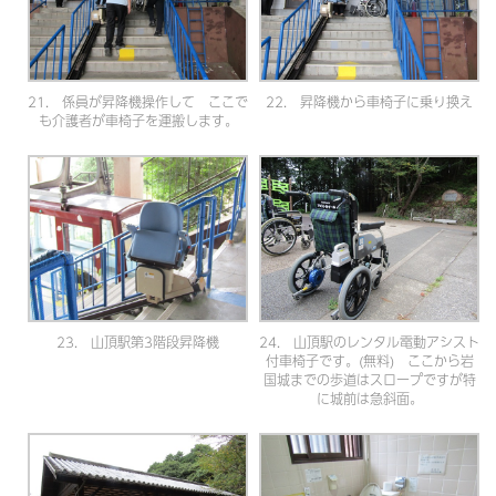
21. 係員が昇降機操作して ここで
22. 昇降機から車椅子に乗り換え
も介護者が車椅子を運搬します。
23. 山頂駅第3階段昇降機
24. 山頂駅のレンタル電動アシスト
付車椅子です。(無料) ここから岩
国城までの歩道はスロープですが特
に城前は急斜面。