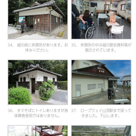
34. 城の前に休憩所があります。お
35. 休憩所の中は城の歴史資料等が
休みください。
掲示されています。
36. すぐそばにトイレありますが身
37. ロープウェイ山頂駅まで戻って
体障害者用ではありません。
きました。下山します。