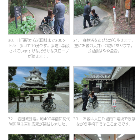
30. 山頂駅から岩国城まで300メー
31. 森林浴をあびながら歩きます。
トル 歩いて10分です。歩道は舗装
左にお城の大井戸の跡があります。
されていますがなだらかなスロープ
お城前はやや急登。
が続きます。
32. 岩国城到着。約400年前に初代
33. お城は入口も城内も階段で残念
岩国藩主吉川広家が築城しました。
ながら車椅子ではここまでです。