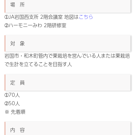
場 所
➀JA岩国西支所 2階会議室 地図は
こちら
➁ハーモニーみわ 2階研修室
対 象
岩国市・和木町管内で栗栽培を営んでいる人または栗栽培
で生計を立てることを目指す人
定 員
➀70人
➁50人
※ 先着順
内 容