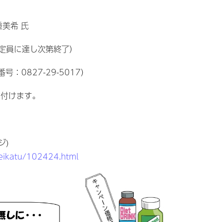
美希 氏​
定員に達し次第終了）​
：0827-29-5017）
け付けます。
ジ)
iseikatu/102424.html