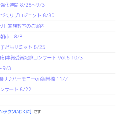
化週間 8/28～9/3
くりプロジェクト 8/30
り」家族教室のご案内
朝市 8/8
どもサミット 8/25
事賞受賞記念コンサート Vol.6 10/3
9/3
響け♪ハーモニーon錦帯橋 11/7
サート 8/22
いeタウンいわくに」
です