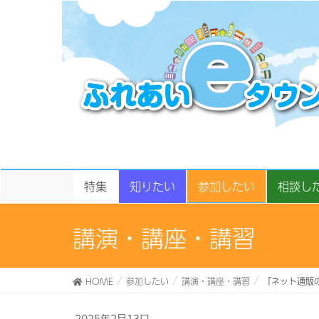
特集
知りたい
参加したい
相談し
講演・講座・講習
HOME
参加したい
講演・講座・講習
「ネット通販
2025年2月13日