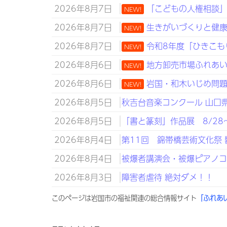
2026年8月7日
「こどもの人権相談」強
NEW!
2026年8月7日
生きがいづくりと健康づ
NEW!
2026年8月7日
令和8年度「ひきこも
NEW!
2026年8月6日
地方卸売市場ふれあい
NEW!
2026年8月6日
岩国・和木いじめ問題子
NEW!
2026年8月5日
秋吉台音楽コンクール 山口県知
2026年8月5日
「書と篆刻」作品展 8/28～
2026年8月4日
第11回 錦帯橋芸術文化祭 
2026年8月4日
被爆者講演会・被爆ピアノコン
2026年8月3日
障害者虐待 絶対ダメ！！
このページは岩国市の福祉関連の総合情報サイト
「ふれあ