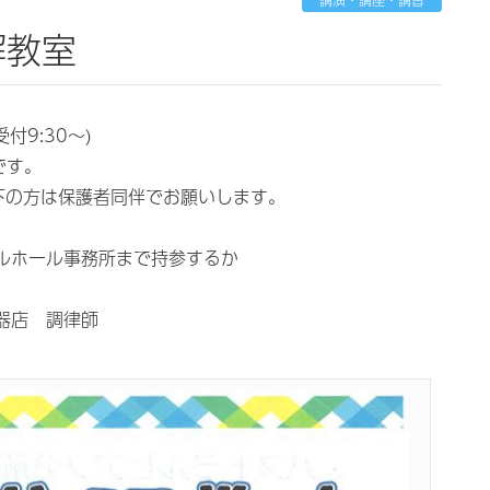
解教室
受付9:30～)
です。
下の方は保護者同伴でお願いします。
ルホール事務所まで持参するか
器店 調律師