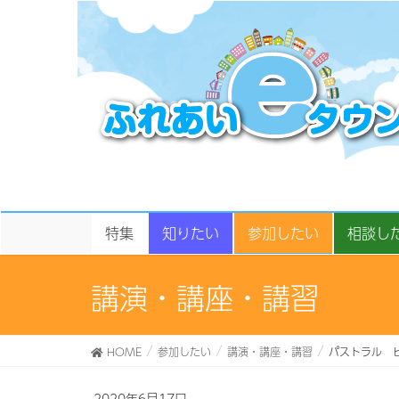
特集
知りたい
参加したい
相談し
講演・講座・講習
HOME
参加したい
講演・講座・講習
パストラル 
2020年6月17日