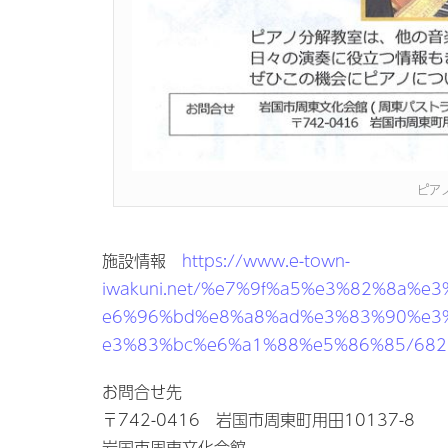
ピア
施設情報
https://www.e-town-
iwakuni.net/%e7%9f%a5%e3%82%8a%
e6%96%bd%e8%a8%ad%e3%83%90%e3
e3%83%bc%e6%a1%88%e5%86%85/682
お問合せ先
〒742-0416 岩国市周東町用田10137-8
岩国市周東文化会館