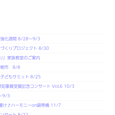
化週間 8/28～9/3
くりプロジェクト 8/30
り」家族教室のご案内
朝市 8/8
どもサミット 8/25
事賞受賞記念コンサート Vol.6 10/3
9/3
響け♪ハーモニーon錦帯橋 11/7
サート 8/22