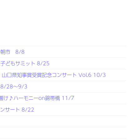
朝市 8/8
どもサミット 8/25
口県知事賞受賞記念コンサート Vol.6 10/3
/28～9/3
響け♪ハーモニーon錦帯橋 11/7
サート 8/22
展