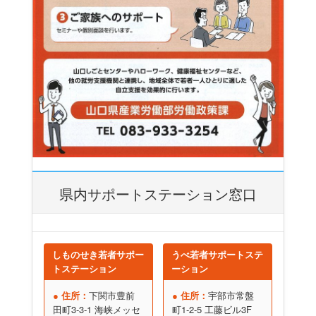
県内サポートステーション窓口
しものせき若者サポー
うべ若者サポートステ
トステーション
ーション
● 住所：
下関市豊前
● 住所：
宇部市常盤
田町3-3-1 海峡メッセ
町1-2-5 工藤ビル3F