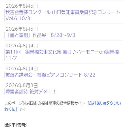
2026年8月5日
秋吉台音楽コンクール 山口県知事賞受賞記念コンサート
Vol.6 10/3
2026年8月5日
「書と篆刻」作品展 8/28～9/3
2026年8月4日
第11回 錦帯橋芸術文化祭 響け♪ハーモニーon錦帯橋
11/7
2026年8月4日
被爆者講演会・被爆ピアノコンサート 8/22
2026年8月3日
障害者虐待 絶対ダメ！！
このページは岩国市の福祉関連の総合情報サイト
「ふれあいeタウンい
わくに」
です
関連情報