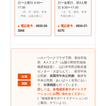
日〜土曜日 9:30〜
日〜金曜日、第3土曜
17:30
日 9:30〜17:30
（日・月・祝日、年末
（土・日・祝日、年末
年始、お盆を除く）
年始を除く）
● 電話番号：
0835-28-
● 電話番号：
0834-27-
3808
6270
ハローワークプラザ下関、美祢市役
所、Aスクエア（山陽小野田市地域
職業相談室）、山口市市民活動支援
センター「さぽらんて」、萩市中央
公民館、
岩国市中央公民館
、柳井市
出張
中央公民館、あいぱーく光等におい
相談
て、
出張相談
も行っています。
詳しくは、各地域若者サポートステ
ーションにお問い合わせください。
(「地域若者サポートステーションの
ご案内」チラシより)