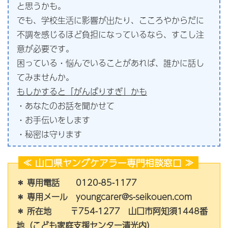
と思うかも。
でも、学校生活に影響が出たり、こころやからだに
不調を感じるほど負担になっているなら、すこし注
意が必要です。
困っている・悩んでいることがあれば、誰かに話し
てみませんか。
もしかすると「がんばりすぎ」かも
・あなたのお話を聞かせて
・お手伝いをします
・秘密は守ります
≪
山口県ヤングケアラー専門相談窓口
≫
＊ 専用電話 0120-85-1177
＊ 専用メール youngcarer@s-seikouen.com
＊ 所在地 〒754-1277 山口市阿知須1448番
地（こども家庭支援センター清光内）