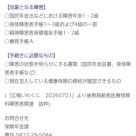
【対象となる障害】
○国民年金法などにおける障害年金1・2級
○身体障害者手帳1～3級および4級の一部
○精神障害者保健福祉手帳1・2級
○療育手帳Ａ
【手続きに必要なもの】
○障害の状態を明らかにする書類（国民年金証書、身体障
害者手帳など）
○現在加入している健康保険の資格が確認できるもの
(「広報いわくに 20260701」より後期高齢者医療保険
料障害者関連 抜粋)
お問合せ先
保険年金課
電話 0827-29-5084