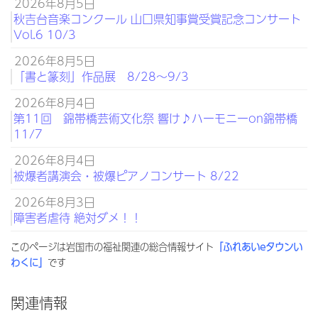
2026年8月5日
秋吉台音楽コンクール 山口県知事賞受賞記念コンサート
Vol.6 10/3
2026年8月5日
「書と篆刻」作品展 8/28～9/3
2026年8月4日
第11回 錦帯橋芸術文化祭 響け♪ハーモニーon錦帯橋
11/7
2026年8月4日
被爆者講演会・被爆ピアノコンサート 8/22
2026年8月3日
障害者虐待 絶対ダメ！！
このページは岩国市の福祉関連の総合情報サイト
「ふれあいeタウンい
わくに」
です
関連情報