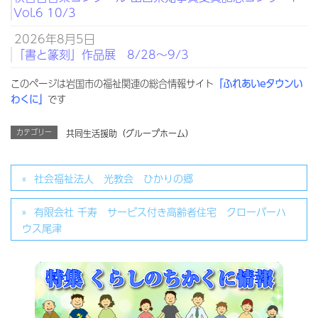
Vol.6 10/3
2026年8月5日
「書と篆刻」作品展 8/28～9/3
このページは岩国市の福祉関連の総合情報サイト
「ふれあいeタウンい
わくに」
です
カテゴリー
共同生活援助（グループホーム）
社会福祉法人 光教会 ひかりの郷
有限会社 千寿 サービス付き高齢者住宅 クローバーハ
ウス尾津