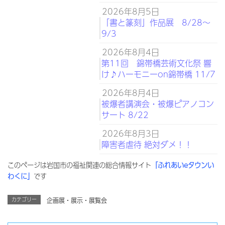
2026年8月5日
「書と篆刻」作品展 8/28～
9/3
2026年8月4日
第11回 錦帯橋芸術文化祭 響
け♪ハーモニーon錦帯橋 11/7
2026年8月4日
被爆者講演会・被爆ピアノコン
サート 8/22
2026年8月3日
障害者虐待 絶対ダメ！！
このページは岩国市の福祉関連の総合情報サイト
「ふれあいeタウンい
わくに」
です
カテゴリー
企画展・展示・展覧会