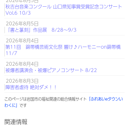
2026年8月5日
秋吉台音楽コンクール 山口県知事賞受賞記念コンサート
Vol.6 10/3
2026年8月5日
「書と篆刻」作品展 8/28～9/3
2026年8月4日
第11回 錦帯橋芸術文化祭 響け♪ハーモニーon錦帯橋
11/7
2026年8月4日
被爆者講演会・被爆ピアノコンサート 8/22
2026年8月3日
障害者虐待 絶対ダメ！！
このページは岩国市の福祉関連の総合情報サイト
「ふれあいeタウンい
わくに」
です
関連情報