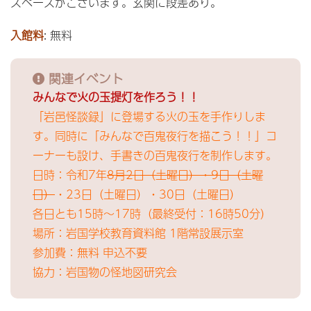
スペースがございます。玄関に段差あり。
入館料
: 無料
関連イベント
みんなで火の玉提灯を作ろう！！​
「岩邑怪談録」に登場する火の玉を手作りしま
す。同時に「みんなで百鬼夜行を描こう！！」コ
ーナーも設け、手書きの百鬼夜行を制作します。​
日時：令和7年
8月2日（土曜日）・9日（土曜
日）
・23日（土曜日）・30日（土曜日）​
各日とも15時～17時（最終受付：16時50分）​​​
場所：岩国学校教育資料館 1階常設展示室
参加費：​無料 申込不要​
協力：​岩国物の怪地図研究会​​