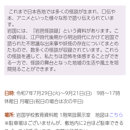
これまで日本各地では多くの怪談が生まれ、口伝や
本、アニメといった様々な形で語り伝えられていま
す。
岩国には、「岩邑怪談録」という資料があります。こ
の資料は、江戸時代後期から明治時代にかけて岩国で
語られた不思議な出来事や妖怪の存在についてまとめ
たもので、数多くの怪談が収録されています。これら
の怪談を通して、私たちは恐怖を体感することができ
る一方で、怪談の舞台となった地域の生活や風土を垣
間見ることができます。
日時
: 令和7年7月29日(火)～9月21日(日) 9時～17時
休館日 月曜日(祝日の場合は次の平日)
場所
: 岩国学校教育資料館 1階常設展示室 地図は
こちら
※駐車場はございませんが、敷地内に2台ほど駐車できる