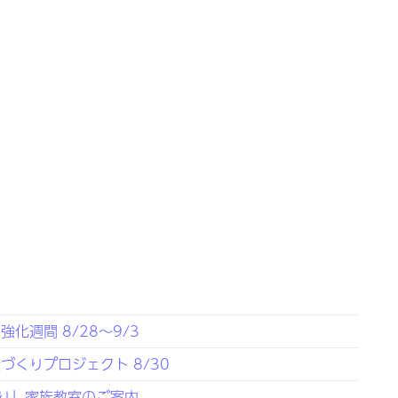
化週間 8/28～9/3
くりプロジェクト 8/30
り」家族教室のご案内