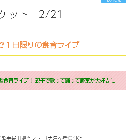
ケット 2/21
で１日限りの食育ライブ
型食育ライブ！ 親子で歌って踊って野菜が大好きに
ノ歌手柴田優香 オカリナ演奏者OKKY