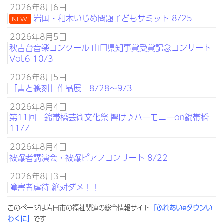
2026年8月6日
岩国・和木いじめ問題子どもサミット 8/25
NEW!
2026年8月5日
秋吉台音楽コンクール 山口県知事賞受賞記念コンサート
Vol.6 10/3
2026年8月5日
「書と篆刻」作品展 8/28～9/3
2026年8月4日
第11回 錦帯橋芸術文化祭 響け♪ハーモニーon錦帯橋
11/7
2026年8月4日
被爆者講演会・被爆ピアノコンサート 8/22
2026年8月3日
障害者虐待 絶対ダメ！！
このページは岩国市の福祉関連の総合情報サイト
「ふれあいeタウンい
わくに」
です