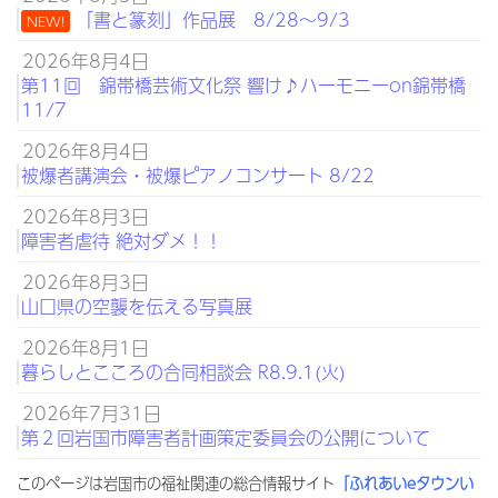
「書と篆刻」作品展 8/28～9/3
NEW!
2026年8月4日
第11回 錦帯橋芸術文化祭 響け♪ハーモニーon錦帯橋
11/7
2026年8月4日
被爆者講演会・被爆ピアノコンサート 8/22
2026年8月3日
障害者虐待 絶対ダメ！！
2026年8月3日
山口県の空襲を伝える写真展
2026年8月1日
暮らしとこころの合同相談会 R8.9.1(火)
2026年7月31日
第２回岩国市障害者計画策定委員会の公開について
このページは岩国市の福祉関連の総合情報サイト
「ふれあいeタウンい